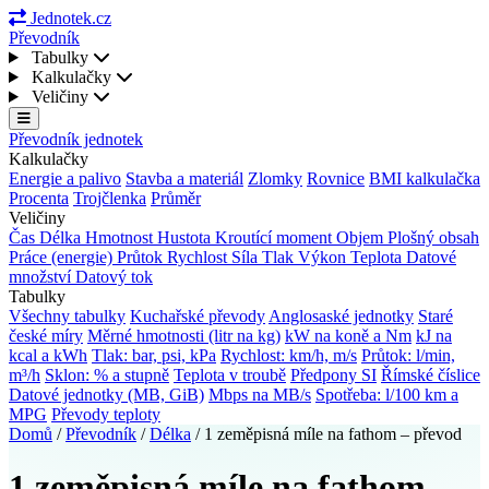
Jednotek.cz
Převodník
Tabulky
Kalkulačky
Veličiny
Převodník jednotek
Kalkulačky
Energie a palivo
Stavba a materiál
Zlomky
Rovnice
BMI kalkulačka
Procenta
Trojčlenka
Průměr
Veličiny
Čas
Délka
Hmotnost
Hustota
Kroutící moment
Objem
Plošný obsah
Práce (energie)
Průtok
Rychlost
Síla
Tlak
Výkon
Teplota
Datové
množství
Datový tok
Tabulky
Všechny tabulky
Kuchařské převody
Anglosaské jednotky
Staré
české míry
Měrné hmotnosti (litr na kg)
kW na koně a Nm
kJ na
kcal a kWh
Tlak: bar, psi, kPa
Rychlost: km/h, m/s
Průtok: l/min,
m³/h
Sklon: % a stupně
Teplota v troubě
Předpony SI
Římské číslice
Datové jednotky (MB, GiB)
Mbps na MB/s
Spotřeba: l/100 km a
MPG
Převody teploty
Domů
/
Převodník
/
Délka
/
1 zeměpisná míle na fathom – převod
1 zeměpisná míle na fathom –