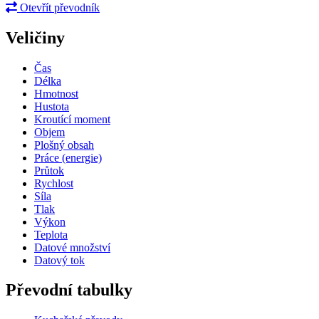
Otevřít převodník
Veličiny
Čas
Délka
Hmotnost
Hustota
Kroutící moment
Objem
Plošný obsah
Práce (energie)
Průtok
Rychlost
Síla
Tlak
Výkon
Teplota
Datové množství
Datový tok
Převodní tabulky