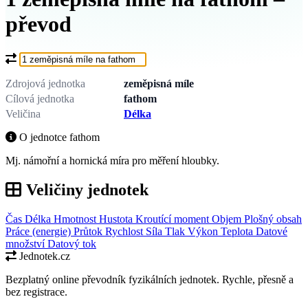
převod
Co chcete převést?
Zdrojová jednotka
zeměpisná míle
Cílová jednotka
fathom
Veličina
Délka
O jednotce fathom
Mj. námořní a hornická míra pro měření hloubky.
Veličiny jednotek
Čas
Délka
Hmotnost
Hustota
Kroutící moment
Objem
Plošný obsah
Práce (energie)
Průtok
Rychlost
Síla
Tlak
Výkon
Teplota
Datové
množství
Datový tok
Jednotek.cz
Bezplatný online převodník fyzikálních jednotek. Rychle, přesně a
bez registrace.