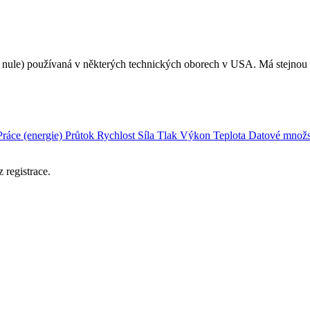
tní nule) používaná v některých technických oborech v USA. Má stejnou
Práce (energie)
Průtok
Rychlost
Síla
Tlak
Výkon
Teplota
Datové množs
 registrace.