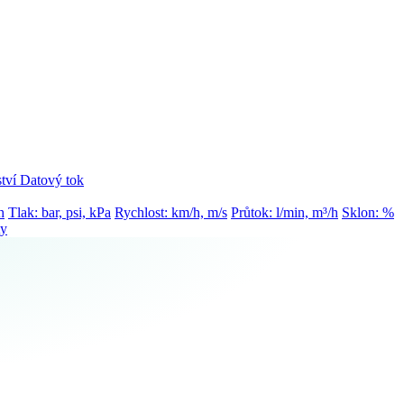
tví
Datový tok
h
Tlak: bar, psi, kPa
Rychlost: km/h, m/s
Průtok: l/min, m³/h
Sklon: %
ty