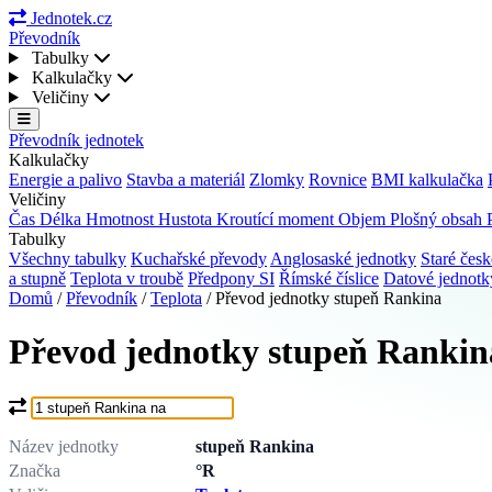
Jednotek.cz
Převodník
Tabulky
Kalkulačky
Veličiny
Převodník jednotek
Kalkulačky
Energie a palivo
Stavba a materiál
Zlomky
Rovnice
BMI kalkulačka
Veličiny
Čas
Délka
Hmotnost
Hustota
Kroutící moment
Objem
Plošný obsah
Tabulky
Všechny tabulky
Kuchařské převody
Anglosaské jednotky
Staré česk
a stupně
Teplota v troubě
Předpony SI
Římské číslice
Datové jednot
Domů
/
Převodník
/
Teplota
/
Převod jednotky stupeň Rankina
Převod jednotky stupeň Rankin
Co chcete převést?
Název jednotky
stupeň Rankina
Značka
°R