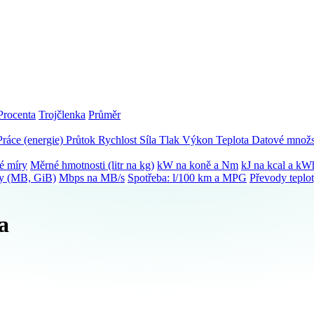
Procenta
Trojčlenka
Průměr
Práce (energie)
Průtok
Rychlost
Síla
Tlak
Výkon
Teplota
Datové množs
é míry
Měrné hmotnosti (litr na kg)
kW na koně a Nm
kJ na kcal a kW
ky (MB, GiB)
Mbps na MB/s
Spotřeba: l/100 km a MPG
Převody teplo
a