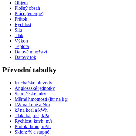
Objem
Plošný obsah
Práce (energie)
Průtok
Rychlost
Síla
Tlak
Výkon
Teplota
Datové množství
Datový tok
Převodní tabulky
Kuchařské převody
Anglosaské jednotky
Staré české míry
Měrné hmotnosti (litr na kg)
kW na koně a Nm
kJ na kcal a kWh
Tlak: bar, psi, kPa
Rychlost: km/h, m/s
Průtok: l/min, m³/h
Sklon: % a stupně