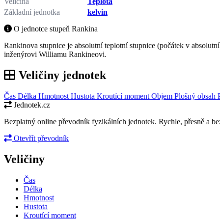
Veličina
Teplota
Základní jednotka
kelvin
O jednotce stupeň Rankina
Rankinova stupnice je absolutní teplotní stupnice (počátek v absolu
inženýrovi Williamu Rankineovi.
Veličiny jednotek
Čas
Délka
Hmotnost
Hustota
Kroutící moment
Objem
Plošný obsah
Jednotek.cz
Bezplatný online převodník fyzikálních jednotek. Rychle, přesně a bez
Otevřít převodník
Veličiny
Čas
Délka
Hmotnost
Hustota
Kroutící moment