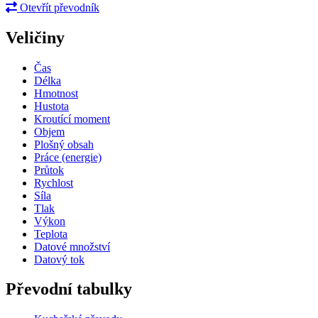
Otevřít převodník
Veličiny
Čas
Délka
Hmotnost
Hustota
Kroutící moment
Objem
Plošný obsah
Práce (energie)
Průtok
Rychlost
Síla
Tlak
Výkon
Teplota
Datové množství
Datový tok
Převodní tabulky