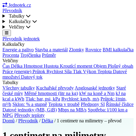
Jednotek.cz
Převodník
Tabulky
Kalkulačky
Veličiny
Převodník jednotek
Kalkulačky
Energie a palivo
Stavba a materiál
Zlomky
Rovnice
BMI kalkulačka
Procenta
Trojčlenka
Průměr
Veličiny
Čas
Délka
Hmotnost
Hustota
Kroutící moment
Objem
Plošný obsah
Práce (energie)
Průtok
Rychlost
Síla
Tlak
Výkon
Teplota
Datové
množství
Datový tok
Tabulky
Všechny tabulky
Kuchařské převody
Anglosaské jednotky
Staré
české míry
Měrné hmotnosti (litr na kg)
kW na koně a Nm
kJ na
kcal a kWh
Tlak: bar, psi, kPa
Rychlost: km/h, m/s
Průtok: l/min,
m³/h
Sklon: % a stupně
Teplota v troubě
Předpony SI
Římské číslice
Datové jednotky (MB, GiB)
Mbps na MB/s
Spotřeba: l/100 km a
MPG
Převody teploty
Domů
/
Převodník
/
Délka
/
1 centimetr na milimetry – převod
1 centimetr na milimetry –