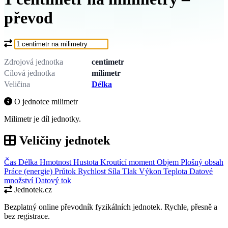
převod
Co chcete převést?
Zdrojová jednotka
centimetr
Cílová jednotka
milimetr
Veličina
Délka
O jednotce milimetr
Milimetr je díl jednotky.
Veličiny jednotek
Čas
Délka
Hmotnost
Hustota
Kroutící moment
Objem
Plošný obsah
Práce (energie)
Průtok
Rychlost
Síla
Tlak
Výkon
Teplota
Datové
množství
Datový tok
Jednotek.cz
Bezplatný online převodník fyzikálních jednotek. Rychle, přesně a
bez registrace.