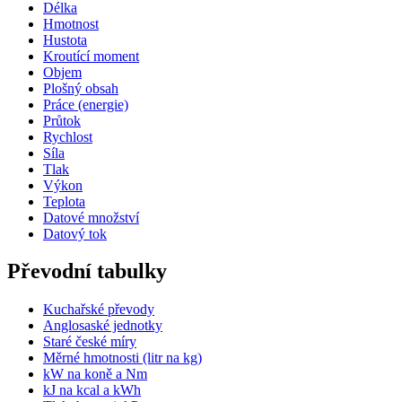
Délka
Hmotnost
Hustota
Kroutící moment
Objem
Plošný obsah
Práce (energie)
Průtok
Rychlost
Síla
Tlak
Výkon
Teplota
Datové množství
Datový tok
Převodní tabulky
Kuchařské převody
Anglosaské jednotky
Staré české míry
Měrné hmotnosti (litr na kg)
kW na koně a Nm
kJ na kcal a kWh