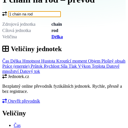
Co chcete převést?
Zdrojová jednotka
chain
Cílová jednotka
rod
Veličina
Délka
Veličiny jednotek
Čas
Délka
Hmotnost
Hustota
Kroutící moment
Objem
Plošný obsah
Práce (energie)
Průtok
Rychlost
Síla
Tlak
Výkon
Teplota
Datové
množství
Datový tok
Jednotek.cz
Bezplatný online převodník fyzikálních jednotek. Rychle, přesně a
bez registrace.
Otevřít převodník
Veličiny
Čas