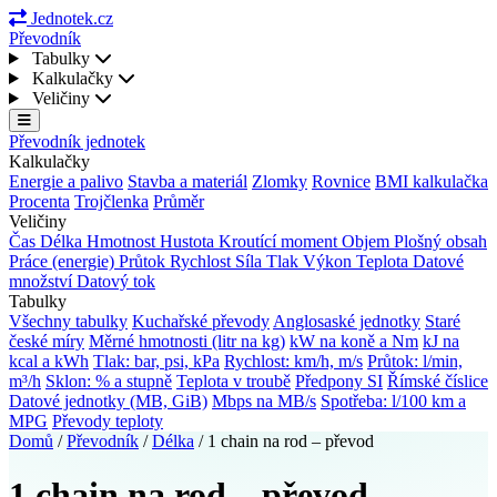
Jednotek.cz
Převodník
Tabulky
Kalkulačky
Veličiny
Převodník jednotek
Kalkulačky
Energie a palivo
Stavba a materiál
Zlomky
Rovnice
BMI kalkulačka
Procenta
Trojčlenka
Průměr
Veličiny
Čas
Délka
Hmotnost
Hustota
Kroutící moment
Objem
Plošný obsah
Práce (energie)
Průtok
Rychlost
Síla
Tlak
Výkon
Teplota
Datové
množství
Datový tok
Tabulky
Všechny tabulky
Kuchařské převody
Anglosaské jednotky
Staré
české míry
Měrné hmotnosti (litr na kg)
kW na koně a Nm
kJ na
kcal a kWh
Tlak: bar, psi, kPa
Rychlost: km/h, m/s
Průtok: l/min,
m³/h
Sklon: % a stupně
Teplota v troubě
Předpony SI
Římské číslice
Datové jednotky (MB, GiB)
Mbps na MB/s
Spotřeba: l/100 km a
MPG
Převody teploty
Domů
/
Převodník
/
Délka
/
1 chain na rod – převod
1 chain na rod – převod