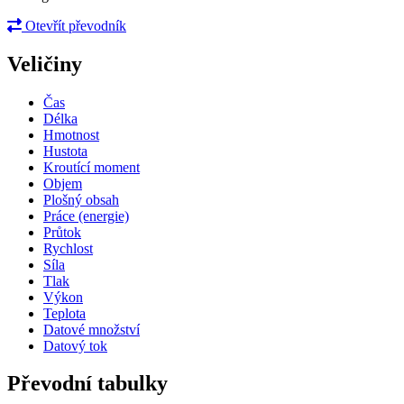
Otevřít převodník
Veličiny
Čas
Délka
Hmotnost
Hustota
Kroutící moment
Objem
Plošný obsah
Práce (energie)
Průtok
Rychlost
Síla
Tlak
Výkon
Teplota
Datové množství
Datový tok
Převodní tabulky