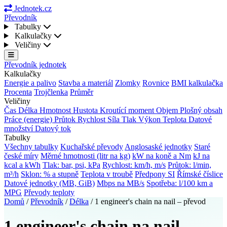
Jednotek.cz
Převodník
Tabulky
Kalkulačky
Veličiny
Převodník jednotek
Kalkulačky
Energie a palivo
Stavba a materiál
Zlomky
Rovnice
BMI kalkulačka
Procenta
Trojčlenka
Průměr
Veličiny
Čas
Délka
Hmotnost
Hustota
Kroutící moment
Objem
Plošný obsah
Práce (energie)
Průtok
Rychlost
Síla
Tlak
Výkon
Teplota
Datové
množství
Datový tok
Tabulky
Všechny tabulky
Kuchařské převody
Anglosaské jednotky
Staré
české míry
Měrné hmotnosti (litr na kg)
kW na koně a Nm
kJ na
kcal a kWh
Tlak: bar, psi, kPa
Rychlost: km/h, m/s
Průtok: l/min,
m³/h
Sklon: % a stupně
Teplota v troubě
Předpony SI
Římské číslice
Datové jednotky (MB, GiB)
Mbps na MB/s
Spotřeba: l/100 km a
MPG
Převody teploty
Domů
/
Převodník
/
Délka
/
1 engineer's chain na nail – převod
1 engineer's chain na nail –