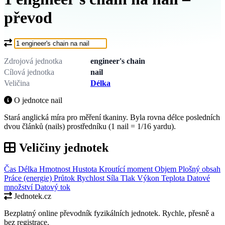
převod
Co chcete převést?
Zdrojová jednotka
engineer's chain
Cílová jednotka
nail
Veličina
Délka
O jednotce nail
Stará anglická míra pro měření tkaniny. Byla rovna délce posledních
dvou článků (nails) prostředníku (1 nail = 1/16 yardu).
Veličiny jednotek
Čas
Délka
Hmotnost
Hustota
Kroutící moment
Objem
Plošný obsah
Práce (energie)
Průtok
Rychlost
Síla
Tlak
Výkon
Teplota
Datové
množství
Datový tok
Jednotek.cz
Bezplatný online převodník fyzikálních jednotek. Rychle, přesně a
bez registrace.