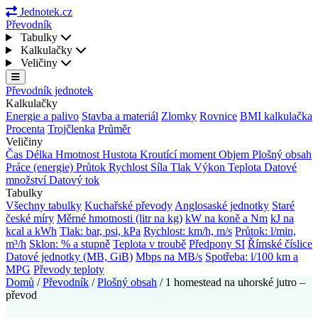
Jednotek.cz
Převodník
Tabulky
Kalkulačky
Veličiny
Převodník jednotek
Kalkulačky
Energie a palivo
Stavba a materiál
Zlomky
Rovnice
BMI kalkulačka
Procenta
Trojčlenka
Průměr
Veličiny
Čas
Délka
Hmotnost
Hustota
Kroutící moment
Objem
Plošný obsah
Práce (energie)
Průtok
Rychlost
Síla
Tlak
Výkon
Teplota
Datové
množství
Datový tok
Tabulky
Všechny tabulky
Kuchařské převody
Anglosaské jednotky
Staré
české míry
Měrné hmotnosti (litr na kg)
kW na koně a Nm
kJ na
kcal a kWh
Tlak: bar, psi, kPa
Rychlost: km/h, m/s
Průtok: l/min,
m³/h
Sklon: % a stupně
Teplota v troubě
Předpony SI
Římské číslice
Datové jednotky (MB, GiB)
Mbps na MB/s
Spotřeba: l/100 km a
MPG
Převody teploty
Domů
/
Převodník
/
Plošný obsah
/
1 homestead na uhorské jutro –
převod