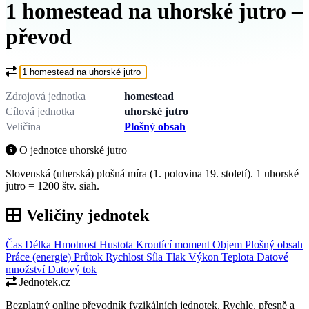
1 homestead na uhorské jutro –
převod
Co chcete převést?
Zdrojová jednotka
homestead
Cílová jednotka
uhorské jutro
Veličina
Plošný obsah
O jednotce uhorské jutro
Slovenská (uherská) plošná míra (1. polovina 19. století). 1 uhorské
jutro = 1200 štv. siah.
Veličiny jednotek
Čas
Délka
Hmotnost
Hustota
Kroutící moment
Objem
Plošný obsah
Práce (energie)
Průtok
Rychlost
Síla
Tlak
Výkon
Teplota
Datové
množství
Datový tok
Jednotek.cz
Bezplatný online převodník fyzikálních jednotek. Rychle, přesně a