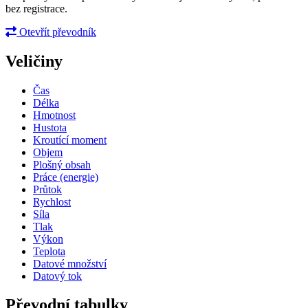
bez registrace.
Otevřít převodník
Veličiny
Čas
Délka
Hmotnost
Hustota
Kroutící moment
Objem
Plošný obsah
Práce (energie)
Průtok
Rychlost
Síla
Tlak
Výkon
Teplota
Datové množství
Datový tok
Převodní tabulky