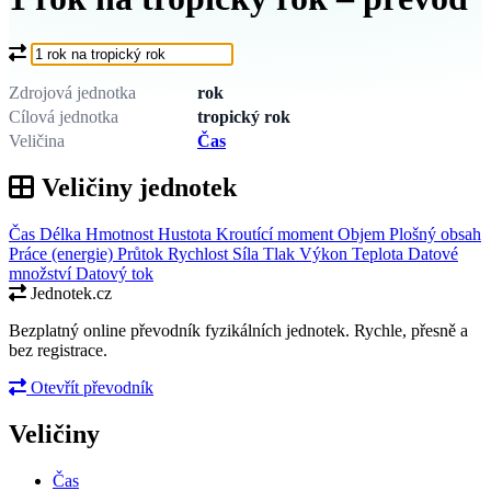
Co chcete převést?
Zdrojová jednotka
rok
Cílová jednotka
tropický rok
Veličina
Čas
Veličiny jednotek
Čas
Délka
Hmotnost
Hustota
Kroutící moment
Objem
Plošný obsah
Práce (energie)
Průtok
Rychlost
Síla
Tlak
Výkon
Teplota
Datové
množství
Datový tok
Jednotek.cz
Bezplatný online převodník fyzikálních jednotek. Rychle, přesně a
bez registrace.
Otevřít převodník
Veličiny
Čas