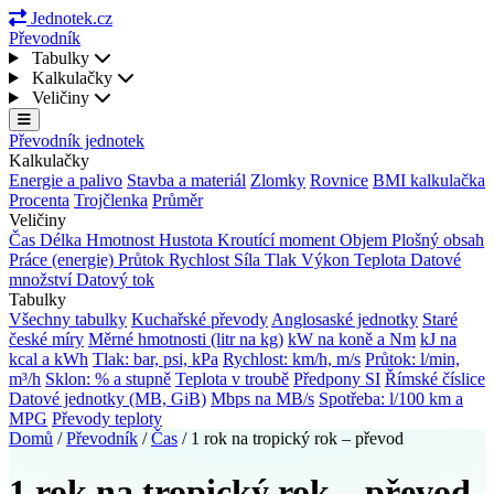
Jednotek.cz
Převodník
Tabulky
Kalkulačky
Veličiny
Převodník jednotek
Kalkulačky
Energie a palivo
Stavba a materiál
Zlomky
Rovnice
BMI kalkulačka
Procenta
Trojčlenka
Průměr
Veličiny
Čas
Délka
Hmotnost
Hustota
Kroutící moment
Objem
Plošný obsah
Práce (energie)
Průtok
Rychlost
Síla
Tlak
Výkon
Teplota
Datové
množství
Datový tok
Tabulky
Všechny tabulky
Kuchařské převody
Anglosaské jednotky
Staré
české míry
Měrné hmotnosti (litr na kg)
kW na koně a Nm
kJ na
kcal a kWh
Tlak: bar, psi, kPa
Rychlost: km/h, m/s
Průtok: l/min,
m³/h
Sklon: % a stupně
Teplota v troubě
Předpony SI
Římské číslice
Datové jednotky (MB, GiB)
Mbps na MB/s
Spotřeba: l/100 km a
MPG
Převody teploty
Domů
/
Převodník
/
Čas
/
1 rok na tropický rok – převod
1 rok na tropický rok – převod