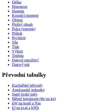
Délka
Hmotnost
Hustota
Kroutící moment
Objem
Plošný obsah
Práce (energie)
Průtok
Rychlost
Síla
Tlak
Výkon
Teplota
Datové množství
Datový tok
Převodní tabulky
Kuchařské převody
Anglosaské jednotky
Staré české míry
Měrné hmotnosti (litr na kg)
kW na koně a Nm
kJ na kcal a kWh