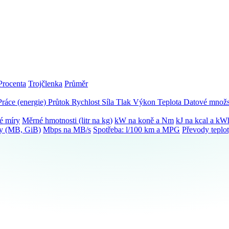
Procenta
Trojčlenka
Průměr
Práce (energie)
Průtok
Rychlost
Síla
Tlak
Výkon
Teplota
Datové množs
é míry
Měrné hmotnosti (litr na kg)
kW na koně a Nm
kJ na kcal a kW
ky (MB, GiB)
Mbps na MB/s
Spotřeba: l/100 km a MPG
Převody teplo