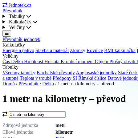
Jednotek.cz
Převodník
Tabulky
Kalkulačky
Veličiny
Převodník jednotek
Kalkulačky
Energie a palivo
Stavba a materiál
Zlomky
Rovnice
BMI kalkulačka
Veličiny
Čas
Délka
Hmotnost
Hustota
Kroutící moment
Objem
Plošný obsah
Tabulky
Všechny tabulky
Kuchařské převody
Anglosaské jednotky
Staré česk
a stupně
Teplota v troubě
Předpony SI
Římské číslice
Datové jednot
Domů
/
Převodník
/
Délka
/
1 metr na kilometry – převod
1 metr na kilometry – převod
Co chcete převést?
Zdrojová jednotka
metr
Cílová jednotka
kilometr