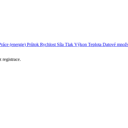
Práce (energie)
Průtok
Rychlost
Síla
Tlak
Výkon
Teplota
Datové množs
 registrace.