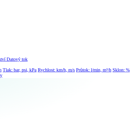
tví
Datový tok
h
Tlak: bar, psi, kPa
Rychlost: km/h, m/s
Průtok: l/min, m³/h
Sklon: %
ty