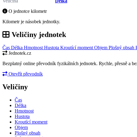
Veličina
Délka
O jednotce kilometr
Kilometr je násobek jednotky.
Veličiny jednotek
Čas
Délka
Hmotnost
Hustota
Kroutící moment
Objem
Plošný obsah
Jednotek.cz
Bezplatný online převodník fyzikálních jednotek. Rychle, přesně a bez
Otevřít převodník
Veličiny
Čas
Délka
Hmotnost
Hustota
Kroutící moment
Objem
Plošný obsah