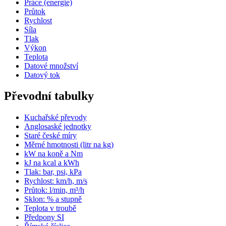
Práce (energie)
Průtok
Rychlost
Síla
Tlak
Výkon
Teplota
Datové množství
Datový tok
Převodní tabulky
Kuchařské převody
Anglosaské jednotky
Staré české míry
Měrné hmotnosti (litr na kg)
kW na koně a Nm
kJ na kcal a kWh
Tlak: bar, psi, kPa
Rychlost: km/h, m/s
Průtok: l/min, m³/h
Sklon: % a stupně
Teplota v troubě
Předpony SI