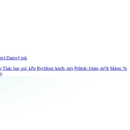
tví
Datový tok
h
Tlak: bar, psi, kPa
Rychlost: km/h, m/s
Průtok: l/min, m³/h
Sklon: %
ty