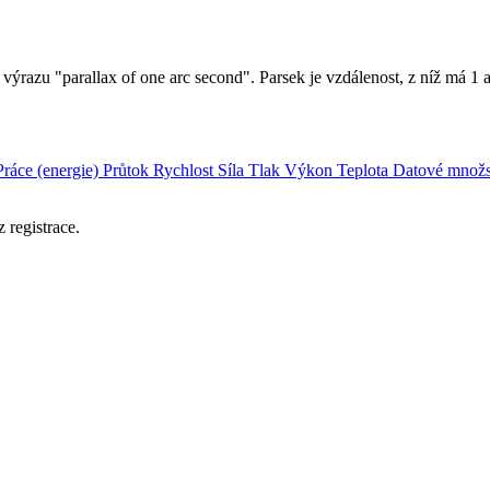
z výrazu "parallax of one arc second". Parsek je vzdálenost, z níž má 
Práce (energie)
Průtok
Rychlost
Síla
Tlak
Výkon
Teplota
Datové množs
 registrace.