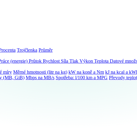
Procenta
Trojčlenka
Průměr
Práce (energie)
Průtok
Rychlost
Síla
Tlak
Výkon
Teplota
Datové množs
é míry
Měrné hmotnosti (litr na kg)
kW na koně a Nm
kJ na kcal a kW
ky (MB, GiB)
Mbps na MB/s
Spotřeba: l/100 km a MPG
Převody teplo