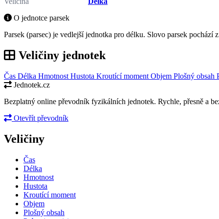
Veličina
Délka
O jednotce parsek
Parsek (parsec) je vedlejší jednotka pro délku. Slovo parsek pochází 
Veličiny jednotek
Čas
Délka
Hmotnost
Hustota
Kroutící moment
Objem
Plošný obsah
Jednotek.cz
Bezplatný online převodník fyzikálních jednotek. Rychle, přesně a bez
Otevřít převodník
Veličiny
Čas
Délka
Hmotnost
Hustota
Kroutící moment
Objem
Plošný obsah