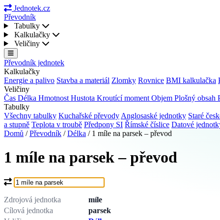
Jednotek.cz
Převodník
Tabulky
Kalkulačky
Veličiny
Převodník jednotek
Kalkulačky
Energie a palivo
Stavba a materiál
Zlomky
Rovnice
BMI kalkulačka
Veličiny
Čas
Délka
Hmotnost
Hustota
Kroutící moment
Objem
Plošný obsah
Tabulky
Všechny tabulky
Kuchařské převody
Anglosaské jednotky
Staré česk
a stupně
Teplota v troubě
Předpony SI
Římské číslice
Datové jednot
Domů
/
Převodník
/
Délka
/
1 míle na parsek – převod
1 míle na parsek – převod
Co chcete převést?
Zdrojová jednotka
míle
Cílová jednotka
parsek