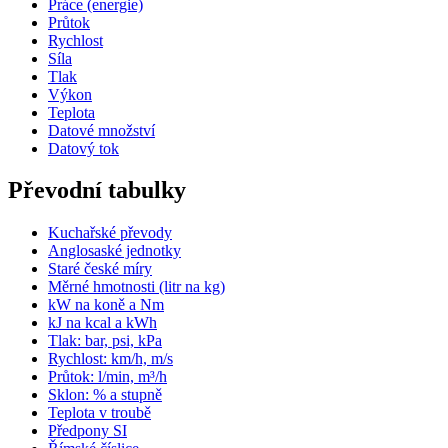
Práce (energie)
Průtok
Rychlost
Síla
Tlak
Výkon
Teplota
Datové množství
Datový tok
Převodní tabulky
Kuchařské převody
Anglosaské jednotky
Staré české míry
Měrné hmotnosti (litr na kg)
kW na koně a Nm
kJ na kcal a kWh
Tlak: bar, psi, kPa
Rychlost: km/h, m/s
Průtok: l/min, m³/h
Sklon: % a stupně
Teplota v troubě
Předpony SI