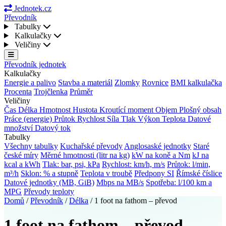
Jednotek.cz
Převodník
Tabulky
Kalkulačky
Veličiny
Převodník jednotek
Kalkulačky
Energie a palivo
Stavba a materiál
Zlomky
Rovnice
BMI kalkulačka
Procenta
Trojčlenka
Průměr
Veličiny
Čas
Délka
Hmotnost
Hustota
Kroutící moment
Objem
Plošný obsah
Práce (energie)
Průtok
Rychlost
Síla
Tlak
Výkon
Teplota
Datové
množství
Datový tok
Tabulky
Všechny tabulky
Kuchařské převody
Anglosaské jednotky
Staré
české míry
Měrné hmotnosti (litr na kg)
kW na koně a Nm
kJ na
kcal a kWh
Tlak: bar, psi, kPa
Rychlost: km/h, m/s
Průtok: l/min,
m³/h
Sklon: % a stupně
Teplota v troubě
Předpony SI
Římské číslice
Datové jednotky (MB, GiB)
Mbps na MB/s
Spotřeba: l/100 km a
MPG
Převody teploty
Domů
/
Převodník
/
Délka
/
1 foot na fathom – převod
1 foot na fathom – převod