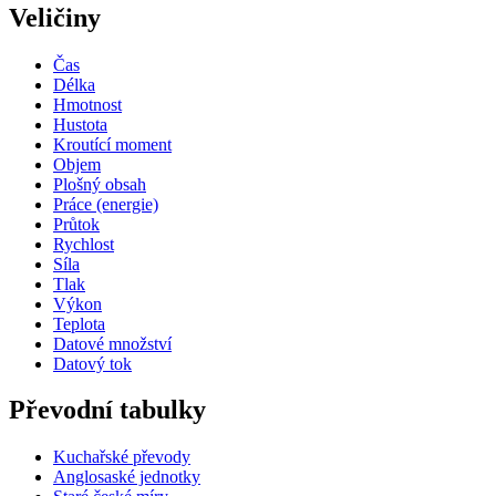
Veličiny
Čas
Délka
Hmotnost
Hustota
Kroutící moment
Objem
Plošný obsah
Práce (energie)
Průtok
Rychlost
Síla
Tlak
Výkon
Teplota
Datové množství
Datový tok
Převodní tabulky
Kuchařské převody
Anglosaské jednotky