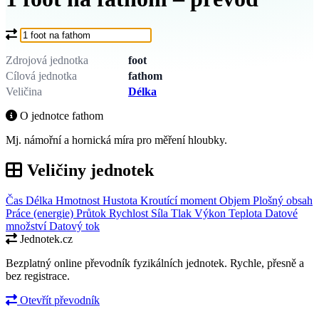
Co chcete převést?
Zdrojová jednotka
foot
Cílová jednotka
fathom
Veličina
Délka
O jednotce fathom
Mj. námořní a hornická míra pro měření hloubky.
Veličiny jednotek
Čas
Délka
Hmotnost
Hustota
Kroutící moment
Objem
Plošný obsah
Práce (energie)
Průtok
Rychlost
Síla
Tlak
Výkon
Teplota
Datové
množství
Datový tok
Jednotek.cz
Bezplatný online převodník fyzikálních jednotek. Rychle, přesně a
bez registrace.
Otevřít převodník